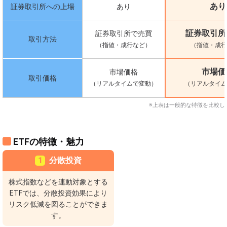
あり
証券取引所への上場
あり
証券取引所
証券取引所で売買
取引方法
（指値・成行など）
（指値・成行
市場価
市場価格
取引価格
（リアルタイムで変動）
（リアルタイム
※上表は一般的な特徴を比較し
ETFの特徴・魅力
1
分散投資
株式指数などを連動対象とする
ETFでは、分散投資効果により
リスク低減を図ることができま
す。