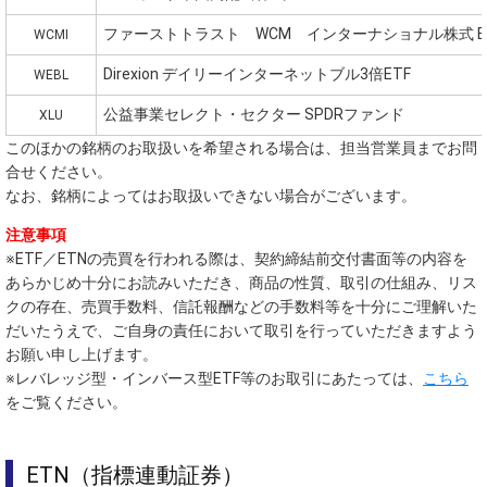
ファーストトラスト WCM インターナショナル株式 E
WCMI
Direxion デイリーインターネットブル3倍ETF
WEBL
公益事業セレクト・セクター SPDRファンド
XLU
このほかの銘柄のお取扱いを希望される場合は、担当営業員までお問
合せください。
なお、銘柄によってはお取扱いできない場合がございます。
注意事項
※ETF／ETNの売買を行われる際は、契約締結前交付書面等の内容を
あらかじめ十分にお読みいただき、商品の性質、取引の仕組み、リス
クの存在、売買手数料、信託報酬などの手数料等を十分にご理解いた
だいたうえで、ご自身の責任において取引を行っていただきますよう
お願い申し上げます。
※レバレッジ型・インバース型ETF等のお取引にあたっては、
こちら
をご覧ください。
ETN（指標連動証券）