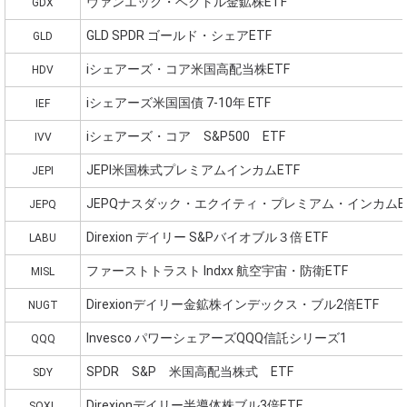
ヴァンエック・ベクトル金鉱株ETF
GDX
GLD SPDR ゴールド・シェアETF
GLD
iシェアーズ・コア米国高配当株ETF
HDV
iシェアーズ米国国債 7-10年 ETF
IEF
iシェアーズ・コア S&P500 ETF
IVV
JEPI米国株式プレミアムインカムETF
JEPI
JEPQナスダック・エクイティ・プレミアム・インカムE
JEPQ
Direxion デイリー S&Pバイオブル３倍 ETF
LABU
ファーストトラスト Indxx 航空宇宙・防衛ETF
MISL
Direxionデイリー金鉱株インデックス・ブル2倍ETF
NUGT
Invesco パワーシェアーズQQQ信託シリーズ1
QQQ
SPDR S&P 米国高配当株式 ETF
SDY
Direxionデイリー半導体株ブル3倍ETF
SOXL