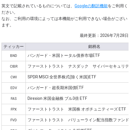
英文で記載されているものについては、
Googleの翻訳機能
をご利用く
ださい。
なお、ご利用の環境によっては本機能がご利用できない場合がござい
ます。
最終更新：2026年7月28日
ティッカー
銘柄名
バンガード・米国トータル債券市場ETF
BND
ファーストトラスト ナスダック サイバーセキュリティ 
CIBR
SPDR MSCI 全世界株式(除く米国)ETF
CWI
バンガード・超長期米国債ETF
EDV
Direxion 米国金融株 ブル3倍 ETF
FAS
ファーストトラスト 米国株 オポチュニティーズ ETF
FPX
ファーストトラスト バリューライン配当指数ファンド
FVD