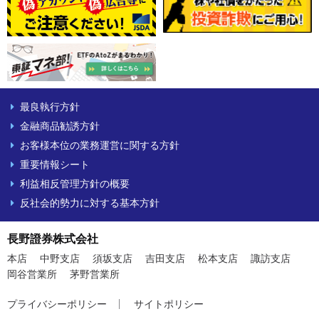
最良執行方針
金融商品勧誘方針
お客様本位の業務運営に関する方針
重要情報シート
利益相反管理方針の概要
反社会的勢力に対する基本方針
長野證券株式会社
本店
中野支店
須坂支店
吉田支店
松本支店
諏訪支店
岡谷営業所
茅野営業所
プライバシーポリシー
サイトポリシー