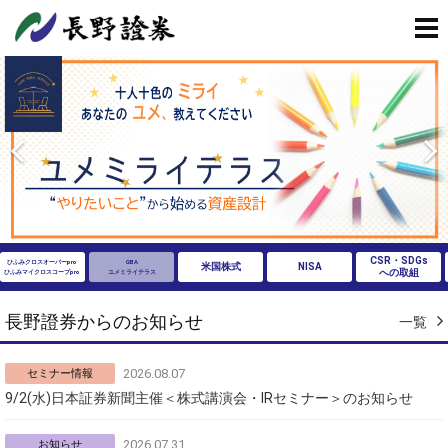
CSR・SDGs
ひふみクロスオーバーpro
GBA
米国株式
NISA
への取組
ひふみマイクロスコープpro
ユメミライテラス
長野證券からのお知らせ
一覧
2026.08.07
セミナー情報
9/2(水)日本証券新聞主催＜株式講演会・IRセミナー＞のお知らせ
2026.07.31
お知らせ