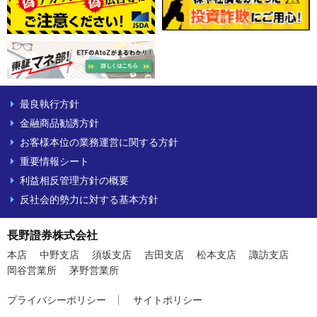
最良執行方針
金融商品勧誘方針
お客様本位の業務運営に関する方針
重要情報シート
利益相反管理方針の概要
反社会的勢力に対する基本方針
長野證券株式会社
本店
中野支店
須坂支店
吉田支店
松本支店
諏訪支店
岡谷営業所
茅野営業所
プライバシーポリシー
サイトポリシー